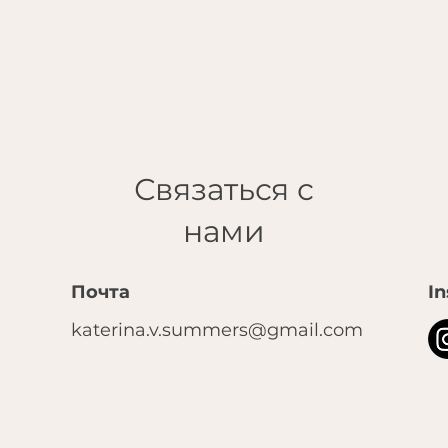
Связаться с
нами
Почта
I
katerina.v.summers@gmail.com