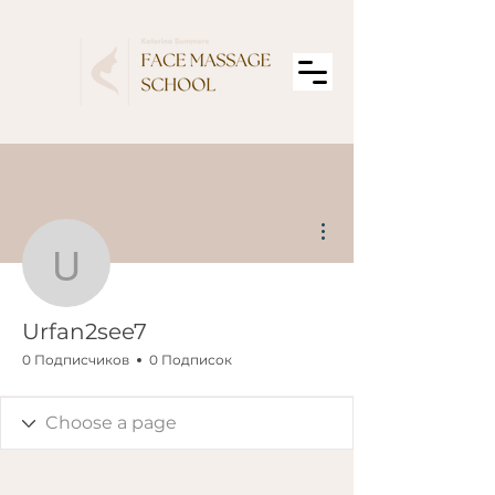
Другие действия
Urfan2see7
Urfan2see7
0 Подписчиков
0 Подписок