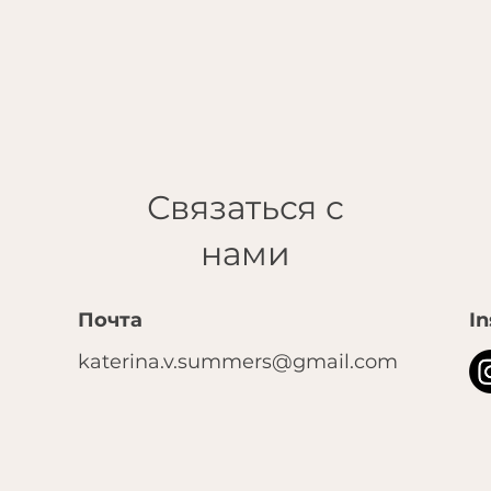
Связаться с
нами
Почта
I
katerina.v.summers@gmail.com