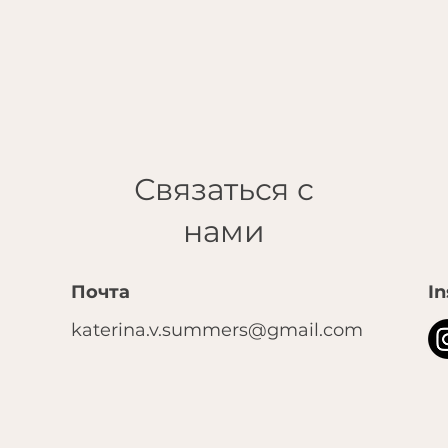
Связаться с
нами
Почта
I
katerina.v.summers@gmail.com