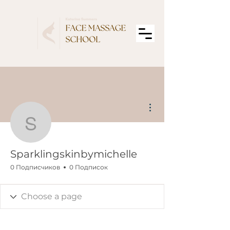
Другие действия
Sparklingskinbymichelle
Sparklingskinbymichelle
0 Подписчиков
0 Подписок