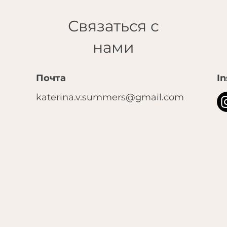
Связаться с
нами
Почта
I
katerina.v.summers@gmail.com