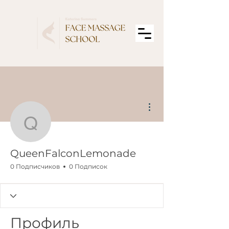
Другие действия
QueenFalconLemonade
QueenFalconLemonade
0 Подписчиков
0 Подписок
Профиль