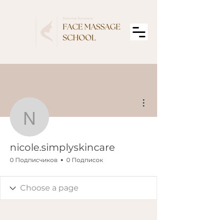
Другие действия
nicole.simplyskincare
nicole.simplyskincare
0 Подписчиков
0 Подписок