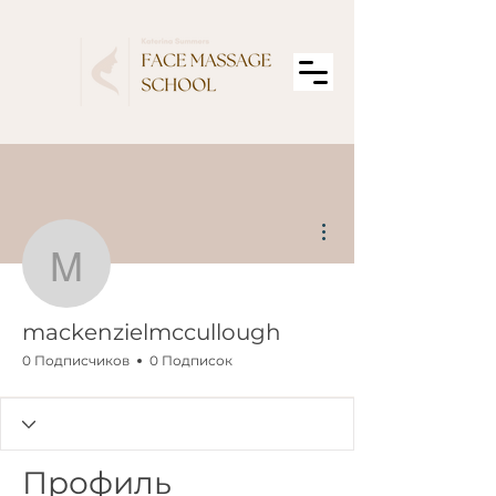
Другие действия
mackenzielmccullough
mackenzielmccullough
0 Подписчиков
0 Подписок
Профиль