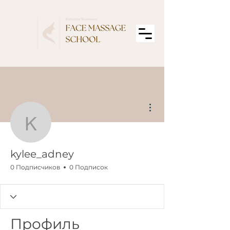
Другие действия
kylee_adney
kylee_adney
0 Подписчиков
0 Подписок
Профиль