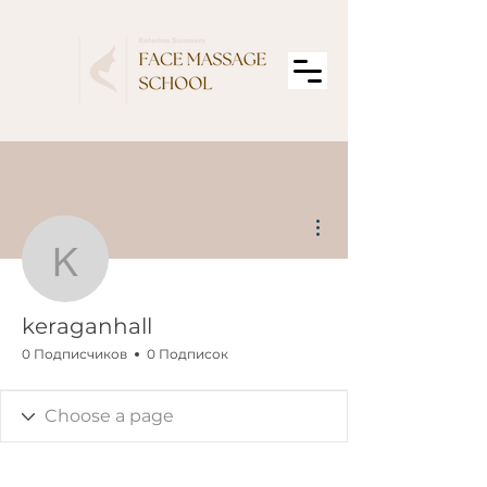
Другие действия
keraganhall
keraganhall
0 Подписчиков
0 Подписок