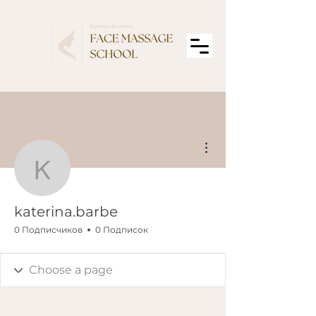
Другие действия
katerina.barbe
katerina.barbe
0 Подписчиков
0 Подписок