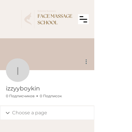
Другие действия
izzyyboykin
izzyyboykin
0 Подписчиков
0 Подписок