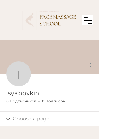
Другие действия
isyaboykin
isyaboykin
0 Подписчиков
0 Подписок