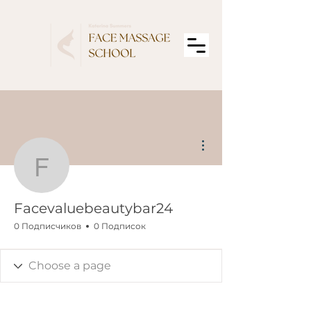
Другие действия
Facevaluebeautybar24
Facevaluebeautybar24
0 Подписчиков
0 Подписок