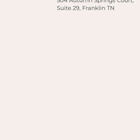
504 Autumn Springs Court,
Suite 29, Franklin TN