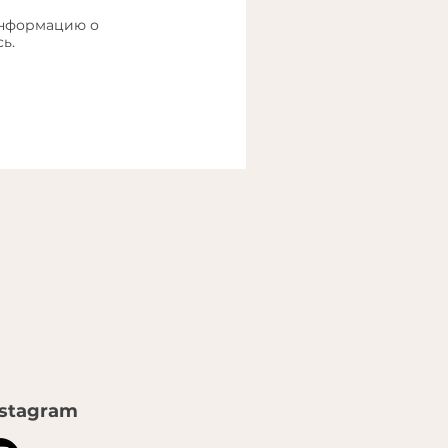
информацию о
ь.
nstagram