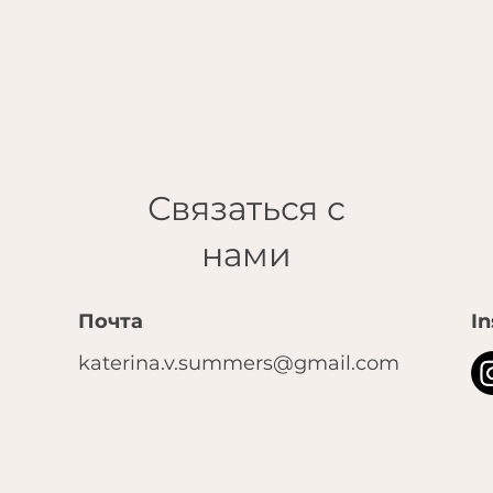
Связаться с
нами
Почта
I
katerina.v.summers@gmail.com