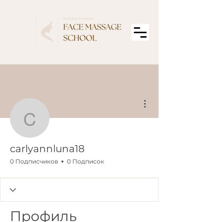
Другие действия
carlyannluna18
carlyannluna18
0 Подписчиков
0 Подписок
Профиль