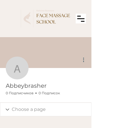
Другие действия
Abbeybrasher
Abbeybrasher
0 Подписчиков
0 Подписок